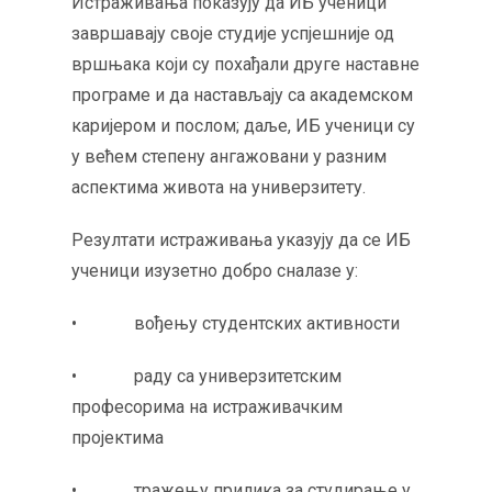
Истраживања показују да ИБ ученици
завршавају своје студије успјешније од
вршњака који су похађали друге наставне
програме и да настављају са академском
каријером и послом; даље, ИБ ученици су
у већем степену ангажовани у разним
аспектима живота на универзитету.
Резултати истраживања указују да се ИБ
ученици изузетно добро сналазе у:
• вођењу студентских активности
• раду са универзитетским
професорима на истраживачким
пројектима
• тражењу прилика за студирање у