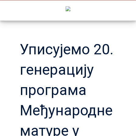
Skip
to
content
Уписујемо 20.
генерацију
програма
Међународне
матуре у