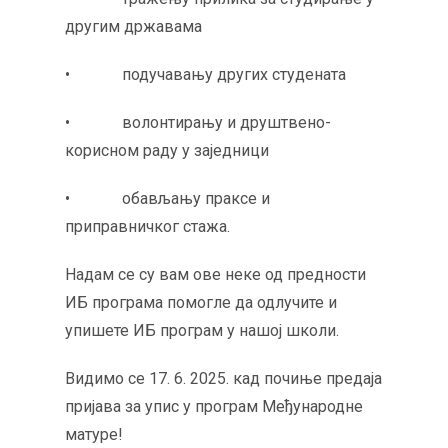
другим државама
• подучавању других студената
• волонтирању и друштвено-
корисном раду у заједници
• обављању праксе и
приправничког стажа.
Надам се су вам ове неке од предности
ИБ програма помогле да одлучите и
упишете ИБ програм у нашој школи.
Видимо се 17. 6. 2025. кад почиње предаја
пријава за упис у програм Међународне
матуре!