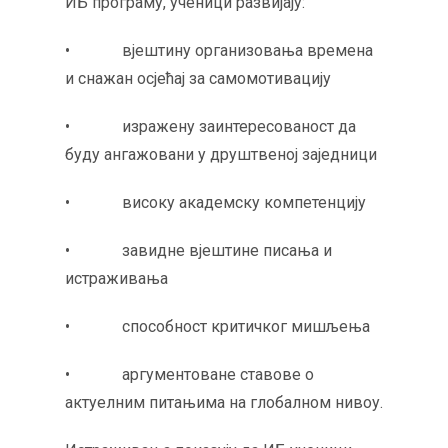
ИБ програму, ученици развијају:
• вјештину организовања времена
и снажан осјећај за самомотивацију
• изражену заинтересованост да
буду ангажовани у друштвеној заједници
• високу академску компетенцију
• завидне вјештине писања и
истраживања
• способност критичког мишљења
• аргументоване ставове о
актуелним питањима на глобалном нивоу.