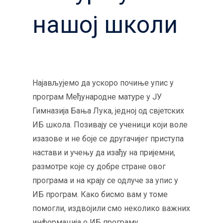
нашој школи
Најављујемо да ускоро почиње упис у
програм Међународне матуре у ЈУ
Гимназија Бања Лука, једној од свјетских
ИБ школа. Позивају се ученици који воле
изазове и не боје се другачијег приступа
настави и учењу да изађу на пријемни,
размотре које су добре стране овог
програма и на крају се одлуче за упис у
ИБ програм. Како бисмо вам у томе
помогли, издвојили смо неколико важних
информација о ИБ програму.