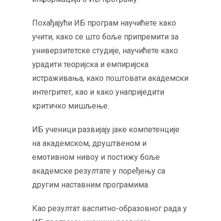
Похађајући ИБ програм научићете како
учити, како се што боље припремити за
универзитетске студије, научићете како
урадити теоријска и емпиријска
истраживања, како поштовати академски
интегритет, као и како унаприједити
критичко мишљење.
ИБ ученици развијају јаке компетенције
на академском, друштвеном и
емотивном нивоу и постижу боље
академске резултате у поређењу са
другим наставним програмима.
Као резултат васпитно-образовног рада у