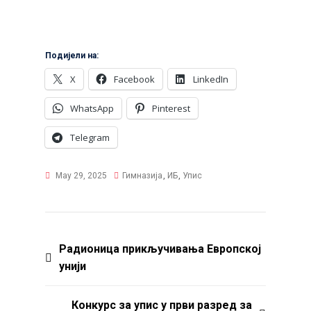
Подијели на:
X
Facebook
LinkedIn
WhatsApp
Pinterest
Telegram
May 29, 2025
Гимназија
,
ИБ
,
Упис
Post
Радионица прикључивања Европској
унији
navigation
Конкурс за упис у први разред за