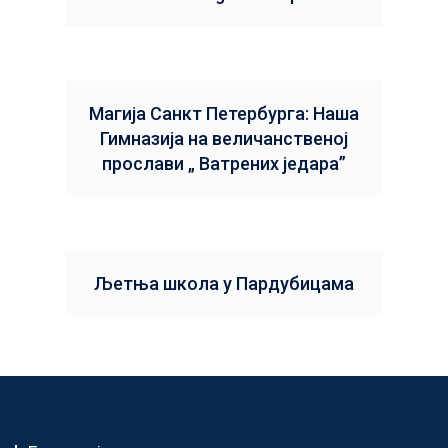
Магија Санкт Петербурга: Наша
Гимназија на величанственој
прослави „ Ватрених једара”
Љетња школа у Пардубицама