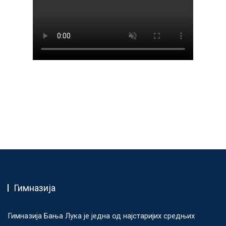
Гимназија
Гимназија Бања Лука је једна од најстаријих средњих