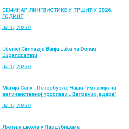
СЕМИНАР ЛИНГВИСТИКЕ У ТРШИЋУ 2026.
ГОДИНЕ
Jul 07, 2026
0
Učenici Gimnazije Banja Luka na Donau
Jugendcampu
Jul 07, 2026
0
Магија Санкт Петербурга: Наша Гимназија на
величанственој прослави „ Ватрених једара”
Jul 07, 2026
0
Љетња школа у Пардубицама