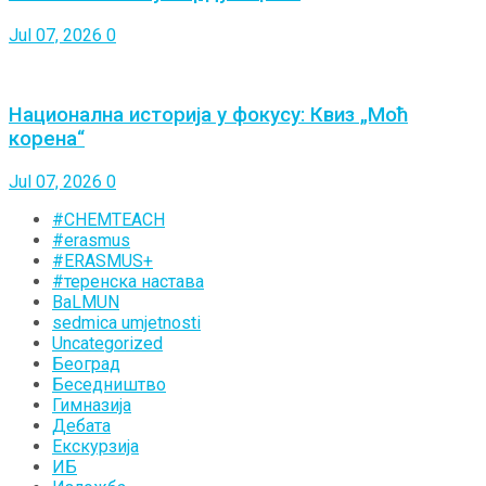
Jul 07, 2026
0
Национална историја у фокусу: Квиз „Моћ
корена“
Jul 07, 2026
0
#CHEMTEACH
#erasmus
#ERASMUS+
#теренска настава
BaLMUN
sedmica umjetnosti
Uncategorized
Београд
Беседништво
Гимназија
Дебата
Екскурзија
ИБ