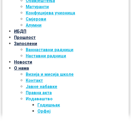
Обавјештења
Матуранти
Конфуцијева учионица
Смјерови
Алумни
ИБДП
Прошлост
Запослени
Ваннаставни радници
Наставни радници
Новости
О нама
Визија и мисија школе
Контакт
Јавне набавке
Правна акта
Издаваштво
Годишњак
Орфеј