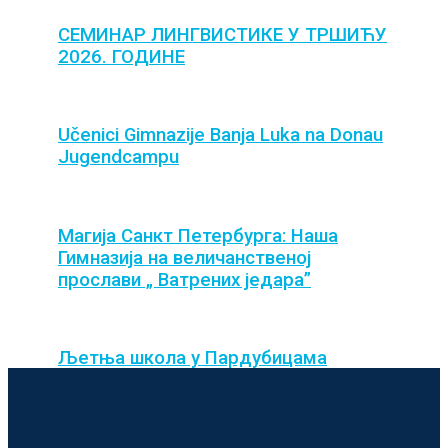
СЕМИНАР ЛИНГВИСТИКЕ У ТРШИЋУ
2026. ГОДИНЕ
Učenici Gimnazije Banja Luka na Donau
Jugendcampu
Магија Санкт Петербурга: Наша
Гимназија на величанственој
прослави „ Ватрених једара”
Љетња школа у Пардубицама