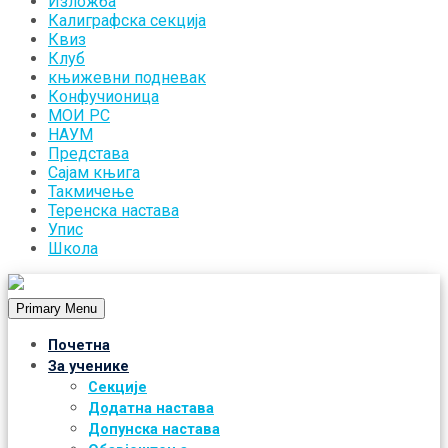
Изложба
Калиграфска секција
Квиз
Клуб
књижевни подневак
Конфучионица
МОИ РС
НАУМ
Представа
Сајам књига
Такмичење
Теренска настава
Упис
Школа
Primary Menu
Почетна
За ученике
Секције
Додатна настава
Допунска настава