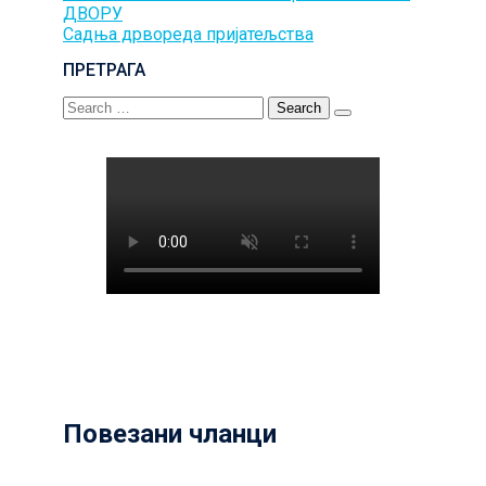
ДВОРУ
navigation
Садња дрвореда пријатељства
ПРЕТРАГА
Search
for:
Повезани чланци