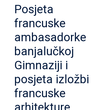
Posjeta
francuske
ambasadorke
banjalučkoj
Gimnaziji i
posjeta izložbi
francuske
arhitekture