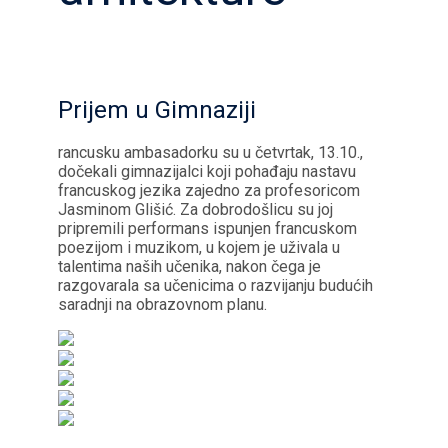
Prijem u Gimnaziji
rancusku ambasadorku su u četvrtak, 13.10.,
dočekali gimnazijalci koji pohađaju nastavu
francuskog jezika zajedno za profesoricom
Jasminom Glišić. Za dobrodošlicu su joj
pripremili performans ispunjen francuskom
poezijom i muzikom, u kojem je uživala u
talentima naših učenika, nakon čega je
razgovarala sa učenicima o razvijanju budućih
saradnji na obrazovnom planu.