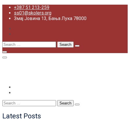
Skip
+387 51 213-259
to
ss01@skolers.org
content
Змај Јовина 13, Бања Лука 78000
Search
for:
+387 51 213-259
ss01@skolers.org
Змај Јовина 13, Бања Лука 78000
Search
for:
Latest Posts