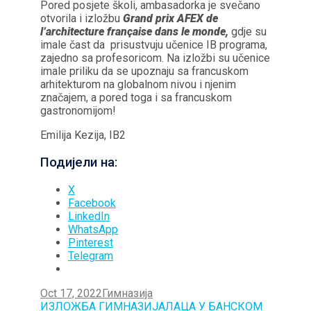
Pored posjete školi, ambasadorka je svečano
otvorila i izložbu
Grand prix AFEX de
l’architecture
française dans le monde,
gdje su
imale čast da prisustvuju učenice IB programa,
zajedno sa profesoricom. Na izložbi su učenice
imale priliku da se upoznaju sa francuskom
arhitekturom na globalnom nivou i njenim
značajem, a pored toga i sa francuskom
gastronomijom!
Emilija Kezija, IB2
Подијели на:
X
Facebook
LinkedIn
WhatsApp
Pinterest
Telegram
Oct 17, 2022
Гимназија
Post
ИЗЛОЖБА ГИМНАЗИЈАЛАЦА У БАНСКОМ