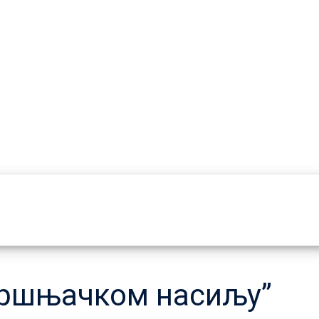
вршњачком насиљу”