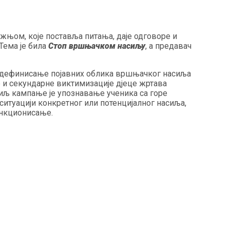
пажњом, које поставља питања, даје одговоре и
Тема је била
Стоп вршњачком насиљу
, а предавач
ла дефинисање појавних облика вршњачког насиља
 и секундарне виктимизације дјеце жртава
иљ кампање је упознавање ученика са горе
итуацији конкретног или потенцијалног насиља,
ункционисање.