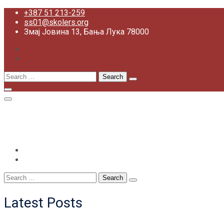
Skip
+387 51 213-259
to
ss01@skolers.org
content
Змај Јовина 13, Бања Лука 78000
Search
for:
+387 51 213-259
ss01@skolers.org
Змај Јовина 13, Бања Лука 78000
Search
for:
Latest Posts