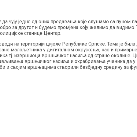
ку да чују једно од оних предавања које слушамо са пуном 
обро за другог и будемо промјена коју желимо да видимо. 
олицијске станице Центар.
оводи на територији цијеле Републике Српске. Тема је би
ране малољетника у дигиталном окружењу, као и примарне
ка тј. извршиоца вршњачког насиља од стране околине. Ц
ављивања вршњачког насиља и охрабривања ученика да у с
еби и својим вршњацима створили безбједну средину за ф