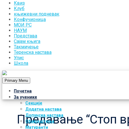
Квиз
Клуб
књижевни подневак
Конфучионица
МОИ РС
НАУМ
Представа
Сајам књига
Такмичење
Теренска настава
Упис
Школа
Primary Menu
Почетна
За ученике
Секције
Додатна настава
Предавање “Стоп 
Допунска настава
Обавјештења
Матуранти