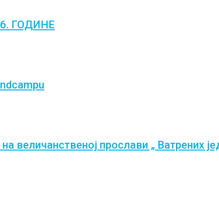
6. ГОДИНЕ
gendcampu
 на величанственој прослави „ Ватрених је