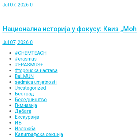
Jul 07, 2026
0
Национална историја у фокусу: Квиз „Моћ
Jul 07, 2026
0
#CHEMTEACH
#erasmus
#ERASMUS+
#теренска настава
BaLMUN
sedmica umjetnosti
Uncategorized
Београд
Беседништво
Гимназија
Дебата
Екскурзија
ИБ
Изложба
Калиграфска секција