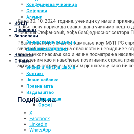
Конфуцијева учионица
Смјерови
Алумни
Дана 30. 10. 2024. године, ученици су имали прили
ИБДП
шаље јасну поруку да сваког дана учинимо нешто д
Прошлост
Небојша Стефановић, вођа безбједносног сектора П
Запослени
Ваннаставни радници
Реализовано је у оквиру кампање коју МУП РС спр
са посебним освртом на опасности и невидљиве ст
Наставни радници
вршњачког насиља као и начин посматрања насилни
Новости
наведеним као и навођење позитивних страна приј
О нама
активно учествују у његовом рјешавању како би с
Визија и мисија школе
Контакт
Јавне набавке
Правна акта
Издаваштво
Подијели на:
Годишњак
Орфеј
X
Facebook
LinkedIn
WhatsApp