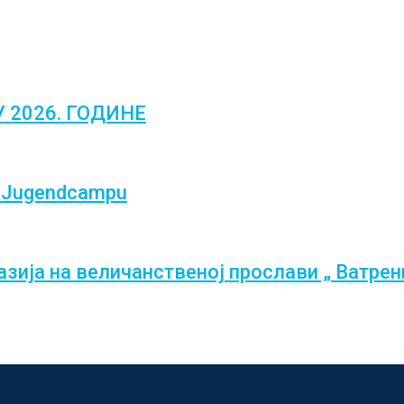
 2026. ГОДИНЕ
au Jugendcampu
зија на величанственој прослави „ Ватрен