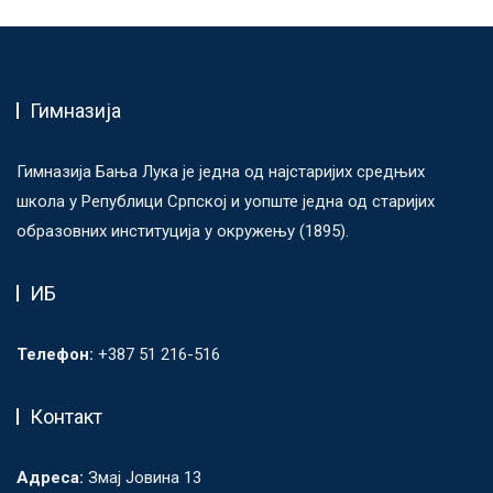
Гимназија
Гимназија Бања Лука је једна од најстаријих средњих
школа у Републици Српској и уопште једна од старијих
образовних институција у окружењу (1895).
ИБ
Телефон:
+387 51 216-516
Контакт
Адреса:
Змај Јовина 13