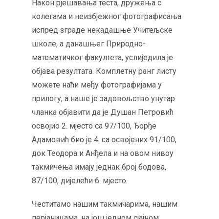
Након рјешавања теста, дружења с
колегама и неизбјежног фотографисања
испред зграде некадашње Учитељске
школе, а данашњег Природно-
математичког факултета, услиједила је
објава резултата. Комплетну ранг листу
можете наћи међу фотографијама у
прилогу, а наше је задовољство унутар
чланка објавити да је Душан Петровић
освојио 2. мјесто са 97/100, Ђорђе
Адамовић био је 4. са освојених 91/100,
док Теодора и Анђела и на овом нивоу
такмичења имају једнак број бодова,
87/100, дијелећи 6. мјесто.
Честитамо нашим такмичарима, нашим
перјаницама, на још једном сјајном