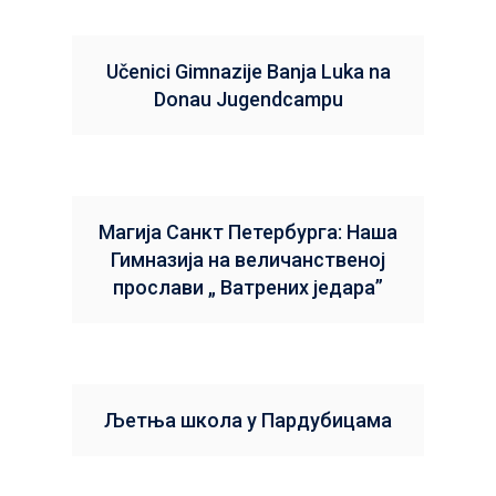
Učenici Gimnazije Banja Luka na
Donau Jugendcampu
Магија Санкт Петербурга: Наша
Гимназија на величанственој
прослави „ Ватрених једара”
Љетња школа у Пардубицама