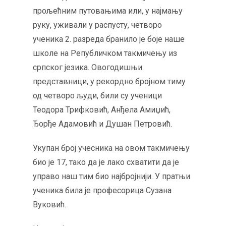
прољећним путовањима или, у најмању
руку, уживали у распусту, четворо
ученика 2. разреда бранило је боје наше
школе на Републичком такмичењу из
српског језика. Овогодишњи
представници, у рекордно бројном тиму
од четворо људи, били су ученици
Теодора Трифковић, Анђела Амиџић,
Ђорђе Адамовић и Душан Петровић.
Укупан број учесника на овом такмичењу
био је 17, тако да је лако схватити да је
управо наш тим био најбројнији. У пратњи
ученика била је професорица Сузана
Вуковић.