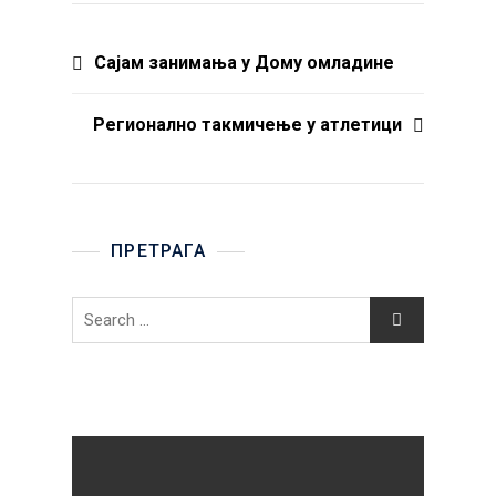
Post
Сајам занимања у Дому омладине
navigation
Регионално такмичење у атлетици
ПРЕТРАГА
Search
for: