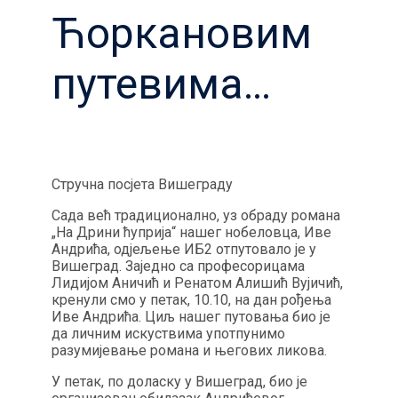
Ћоркановим
путевима…
Стручна посјета Вишеграду
Сада већ традиционално, уз обраду романа
„На Дрини ћуприја“ нашег нобеловца, Иве
Андрића, одјељење ИБ2 отпутовало је у
Вишеград. Заједно са професорицама
Лидијом Аничић и Ренатом Алишић Вујичић,
кренули смо у петак, 10.10, на дан рођења
Иве Андрића. Циљ нашег путовања био је
да личним искуствима употпунимо
разумијевање романа и његових ликова.
У петак, по доласку у Вишеград, био је