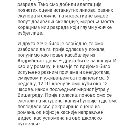
разреда. Тако смо добили адаптације
познатих сцена истакнутих ликова, разних
скупова и слично, па и креативне видее
попут дозивања скелеџије, мјерења моста
корацима или разреда који глуми ужичке
избјеглице.
И друго вече било је слободно, те смо
изабрали да га, прије одласка у локале,
попунимо као праве касабалије из
Андрићевог дјела – дружећи се на капији. И
као и у роману, и нама је то вријеме било
испуњено разним причама и анегдотама,
смијехом и уживањем са пријатељима. У
недјељу, 12.10, кренули смо кући око 13
часова, након посљедњег мирног јутра у
Вишеграду. Прије поласка, поново смо се
састали на истуреној капији ћуприје, гдје смо
погледали све рекреиране сцене из
романа, од којих је касније направљен
видео, као успомена на ово школско
путовање.