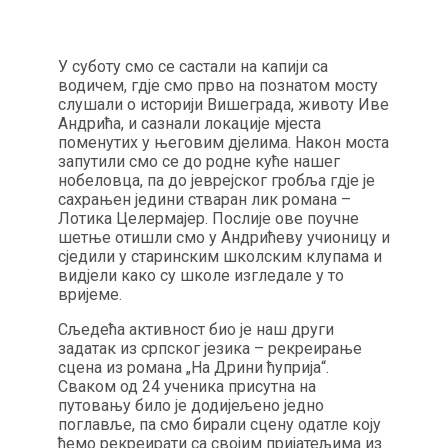
У суботу смо се састали на капији са
водичем, гдје смо прво на познатом мосту
слушали о историји Вишеграда, животу Иве
Андрића, и сазнали локације мјеста
поменутих у његовим дјелима. Након моста
запутили смо се до родне куће нашег
нобеловца, па до јеврејског гробља гдје је
сахрањен једини стваран лик романа –
Лотика Целермајер. Послије ове поучне
шетње отишли смо у Андрићеву учионицу и
сједили у старинским школским клупама и
видјели како су школе изгледале у то
вријеме.
Сљедећа активност био је наш други
задатак из српског језика – рекреирање
сцена из романа „На Дрини ћуприја“.
Сваком од 24 ученика присутна на
путовању било је додијељено једно
поглавље, па смо бирали сцену одатле коју
ћемо рекреирати са својим пријатељима из