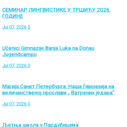
СЕМИНАР ЛИНГВИСТИКЕ У ТРШИЋУ 2026.
ГОДИНЕ
Jul 07, 2026
0
Učenici Gimnazije Banja Luka na Donau
Jugendcampu
Jul 07, 2026
0
Магија Санкт Петербурга: Наша Гимназија на
величанственој прослави „ Ватрених једара”
Jul 07, 2026
0
Љетња школа у Пардубицама