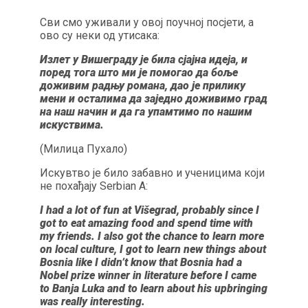
Сви смо уживали у овој поучној посјети, а
ово су неки од утисака:
Излет у Вишеграду је била сјајна идеја, и
поред тога што ми је помогао да боље
доживим радњу романа, дао је прилику
мени и осталима да заједно доживимо град
на наш начин и да га упамтимо по нашим
искуствима.
(Милица Пухало)
Искувтво је било забавно и ученицима који
не похађају Serbian A:
I had a lot of fun at Višegrad, probably since I
got to eat amazing food and spend time with
my friends. I also got the chance to learn more
on local culture, I got to learn new things about
Bosnia like I didn’t know that Bosnia had a
Nobel prize winner in literature before I came
to Banja Luka and to learn about his upbringing
was really interesting.