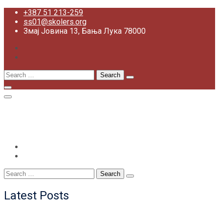
Skip
+387 51 213-259
to
ss01@skolers.org
content
Змај Јовина 13, Бања Лука 78000
Search
for:
+387 51 213-259
ss01@skolers.org
Змај Јовина 13, Бања Лука 78000
Search
for:
Latest Posts