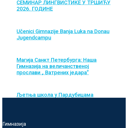
СЕМИНАР ЛИНГВИСТИКЕ У ТРШИЋУ
2026. ГОДИНЕ
Učenici Gimnazije Banja Luka na Donau
Jugendcampu
Магија Санкт Петербурга: Наша
Гимназија на величанственој
прослави „ Ватрених једара”
Љетња школа у Пардубицама
Гимназија