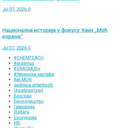
Jul 07, 2026
0
Национална историја у фокусу: Квиз „Моћ
корена“
Jul 07, 2026
0
#CHEMTEACH
#erasmus
#ERASMUS+
#теренска настава
BaLMUN
sedmica umjetnosti
Uncategorized
Београд
Беседништво
Гимназија
Дебата
Екскурзија
ИБ