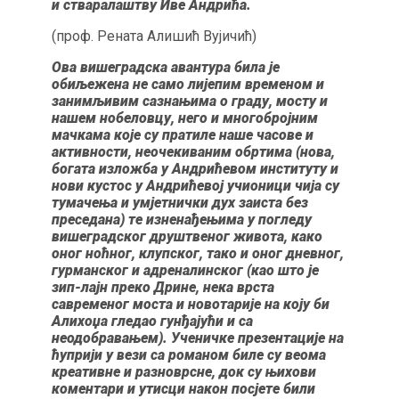
и стваралаштву Иве Андрића.
(проф. Рената Алишић Вујичић)
Ова вишеградска авантура била је
обиљежена не само лијепим временом и
занимљивим сазнањима о граду, мосту и
нашем нобеловцу, него и многобројним
мачкама које су пратиле наше часове и
активности, неочекиваним обртима (нова,
богата изложба у Андрићевом институту и
нови кустос у Андрићевој учионици чија су
тумачења и умјетнички дух заиста без
преседана) те изненађењима у погледу
вишеградског друштвеног живота, како
оног ноћног, клупског, тако и оног дневног,
гурманског и адреналинског (као што је
зип-лајн преко Дрине, нека врста
савременог моста и новотарије на коју би
Алихоџа гледао гунђајући и са
неодобравањем). Ученичке презентације на
ћуприји у вези са романом биле су веома
креативне и разноврсне, док су њихови
коментари и утисци након посјете били