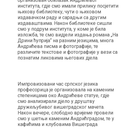
организован обилазак Андрићевог
института, гдје смо имали прилику посјетити
њихову библиотеку, чути о њиховом
издавачком раду и сарадњи са другим
издаваштвима. Након библиотеке сишли
смо у подрум института, у коме је била
изложба, те смо видјели издања романа „На
Дрини ћуприја“ на разним језицима, многа
Андрићева писма и фотографије, те
различите текстове и фотографије у вези са
познатим ликовима његових дјела.
Импровизовани час српског језика
професорица је организовала на каменим
степеницама око Андрићеве статуе, гдје
смо анализирали дјело у друштву
дружељубивог вишеградског мачета.
Након вечере, слободно вријеме провели
смо у шетњи каменим Андрићградом, те у
кафићима и клубовима Вишеграда.