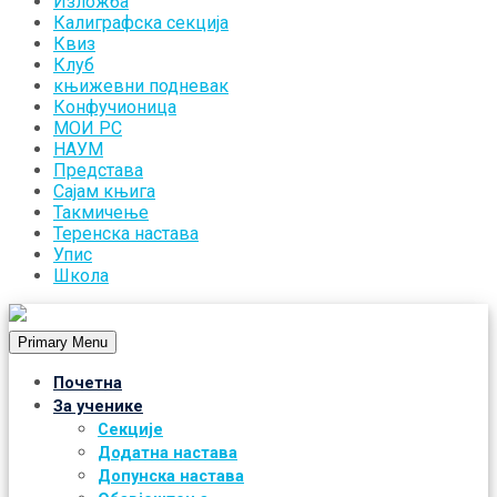
Изложба
Калиграфска секција
Квиз
Клуб
књижевни подневак
Конфучионица
МОИ РС
НАУМ
Представа
Сајам књига
Такмичење
Теренска настава
Упис
Школа
Primary Menu
Почетна
За ученике
Секције
Додатна настава
Допунска настава