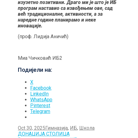
изузетно позитивни. Драго ми је што је ИБ
програм наставио са извођењем ове, сад
већ традиционалне, активности, а за
наредне године планирамо и неке
иновације.
(проф. Лидија Аничић)
Миа Чичковић ИБ2
Подијели на:
X
Facebook
LinkedIn
WhatsApp
Pinterest
Telegram
Oct 30, 2025
Гимназија
,
ИБ
,
Школа
Post
ДОНАЦИЈА СТОЛИЦА