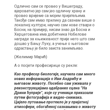
Одлично сам се провео у Вишеграду,
вјероватно јер сам јео одличну храну и
провео вријеме са мојим пријатељима.
Такође сам имао прилику да сазнам више о
локалној култури, научио сам нове ствари о
Босни, на примјер, нисам знао да Босна и
Херцеговина има добитника Нобелове
награде за књижевност прије него што сам
дошао у Бању Луку, а учење о његовом
одрастању је било заиста занимљиво.
(Желимир Марић)
А о посјети професирице су рекле:
Као професор биологије, научила сам много
нових информација о Иви Андрићу и
његовом животу. Посебно сам уживала у
реконструкцијама одабраних сцена “На
Дрини ћуприје”, које су ученици приказали
путем фотографија и видео-снимака.
Цијело путовање протекло је у пријатној
атмосфери, обогаћеној сазнањима о животу