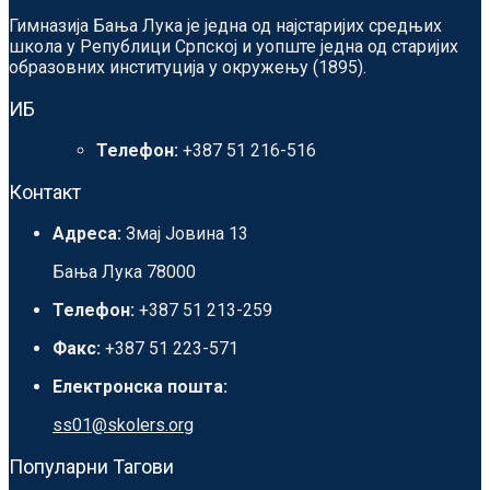
Гимназија Бања Лука је једна од најстаријих средњих
школа у Републици Српској и уопште једна од старијих
образовних институција у окружењу (1895).
ИБ
Телефон:
+387 51 216-516
Контакт
Адреса:
Змај Јовина 13
Бања Лука 78000
Телефон:
+387 51 213-259
Факс:
+387 51 223-571
Електронска пошта:
ss01@skolers.org
Популарни Тагови