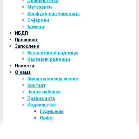
Обавјештења
Матуранти
Конфуцијева учионица
Смјерови
Алумни
ИБДП
Прошлост
Запослени
Ваннаставни радници
Наставни радници
Новости
О нама
Визија и мисија школе
Контакт
Јавне набавке
Правна акта
Издаваштво
Годишњак
Орфеј