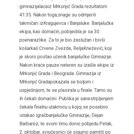
gimnazijalacaiz Mrkonjić Grada rezultatom
41:35. Nakon toga,snage su odmjerili
takmičari izKragujevca i Banjaluke. Banjalučka
ekipa, kao domaćin, pobijedila je sa 30
poenarazlike. Za to je bio zaslužan i bivši
košarkaš Crvene Zvezde, ReljaKnežević, koji
je skoro postao učenik banjalučke Gimnazije.
Nakon kraće pauze nateren su izašle ekipe iz
Mrkonjić Grada i Beograda. Gimnazija iz
Mrkonjić Gradapokazala se boljom i
uspješnijom, te se plasirala u finale. Tamo su
ih čekali domaćini. Publika je sanestrpljenjem
čekala finalnu utakmicu u kojoj se posebno
istakao igračbanjalučke Gimnazije, Dejan
Barbarez, te svom timu donio pobjedu.Petak,
2. oktobar, sviučesnici će sigurno pamtiti po