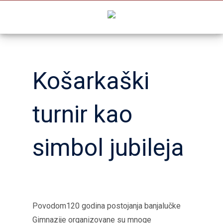
Skip
to
content
Košarkaški
turnir kao
simbol jubileja
Povodom120 godina postojanja banjalučke
Gimnazije organizovane su mnoge