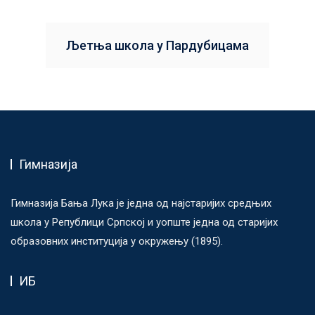
Љетња школа у Пардубицама
Гимназија
Гимназија Бања Лука је једна од најстаријих средњих
школа у Републици Српској и уопште једна од старијих
образовних институција у окружењу (1895).
ИБ