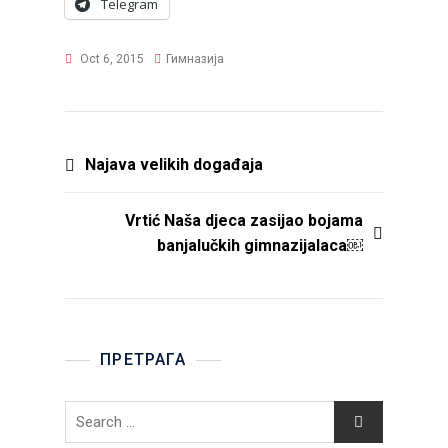
Telegram
Oct 6, 2015
Гимназија
Post
Najava velikih događaja
navigation
Vrtić Naša djeca zasijao bojama
banjalučkih gimnazijalaca￼
ПРЕТРАГА
Search
for: