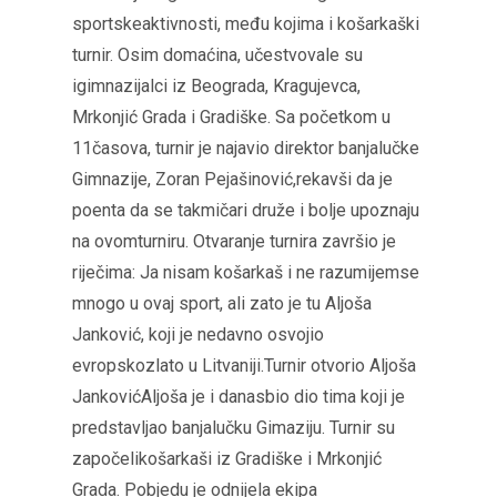
sportskeaktivnosti, među kojima i košarkaški
turnir. Osim domaćina, učestvovale su
igimnazijalci iz Beograda, Kragujevca,
Mrkonjić Grada i Gradiške. Sa početkom u
11časova, turnir je najavio direktor banjalučke
Gimnazije, Zoran Pejašinović,rekavši da je
poenta da se takmičari druže i bolje upoznaju
na ovomturniru. Otvaranje turnira završio je
riječima: Ja nisam košarkaš i ne razumijemse
mnogo u ovaj sport, ali zato je tu Aljoša
Janković, koji je nedavno osvojio
evropskozlato u Litvaniji.Turnir otvorio Aljoša
JankovićAljoša je i danasbio dio tima koji je
predstavljao banjalučku Gimaziju. Turnir su
započelikošarkaši iz Gradiške i Mrkonjić
Grada. Pobjedu je odnijela ekipa