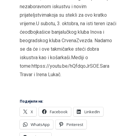
nezaboravnom iskustvu i novim
prijateljstvimakoja su stekli za ovo kratko
vrijeme.U subotu, 3. oktobra, na isti teren izaći
ćeodbojkašice banjalučkog kluba Inova i
beogradskog kluba CrvenaZvezda. Nadamo
se da će i ove takmičarke steći dobra
iskustva kao i košarkaši.Mediji o
tome:httpss://youtu.be/hQfdqoJrSOE.Sara
Travar i Irena Lukač.
Подијели на:
X
Facebook
LinkedIn
WhatsApp
Pinterest