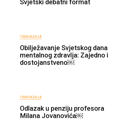
Svjetski debatni format
ГИМНАЗИЈА
Obilježavanje Svjetskog dana
mentalnog zdravlja: Zajedno i
dostojanstveno￼
ГИМНАЗИЈА
Odlazak u penziju profesora
Milana Jovanovića￼