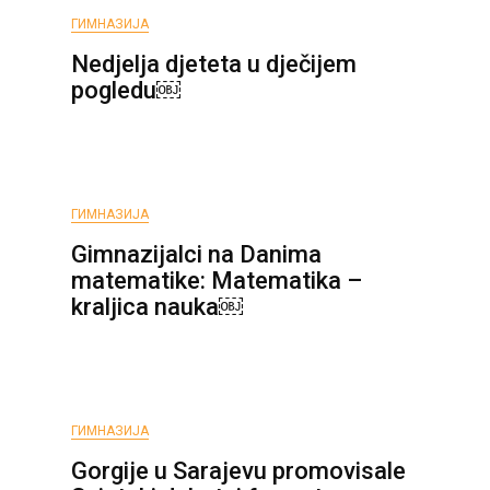
ГИМНАЗИЈА
Nedjelja djeteta u dječijem
pogledu￼
ГИМНАЗИЈА
Gimnazijalci na Danima
matematike: Matеmatika –
kraljica nauka￼
ГИМНАЗИЈА
Gorgije u Sarajevu promovisale