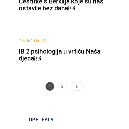
Čestitke s Berklija koje su nas
ostavile bez daha￼
ГИМНАЗИЈА
ИБ
IB 2 psihologija u vrtiću Naša
djeca￼
Posts
Page
Page
1
2
pagination
ПРЕТРАГА