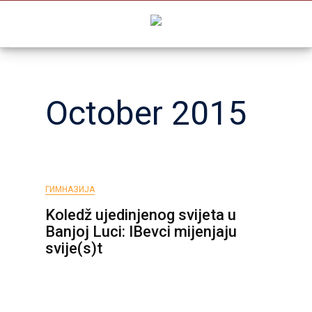
Skip
to
content
October 2015
ГИМНАЗИЈА
Koledž ujedinjenog svijeta u
Banjoj Luci: IBevci mijenjaju
svije(s)t