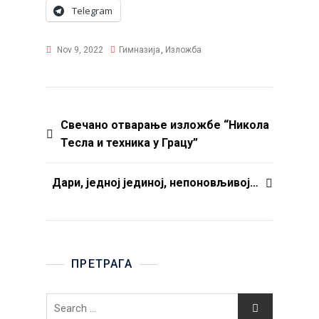
Telegram
Nov 9, 2022
Гимназија
,
Изложба
Post
Свечано отварање изложбе “Никола
Тесла и техника у Грацу”
navigation
Дари, једној јединој, непоновљивој…
ПРЕТРАГА
Search
for: