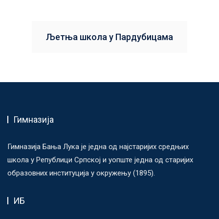
Љетња школа у Пардубицама
Гимназија
Гимназија Бања Лука је једна од најстаријих средњих
школа у Републици Српској и уопште једна од старијих
образовних институција у окружењу (1895).
ИБ