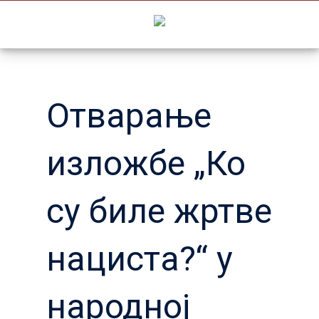
Skip
to
content
Отварање
изложбе „Ко
су биле жртве
нациста?“ у
народној