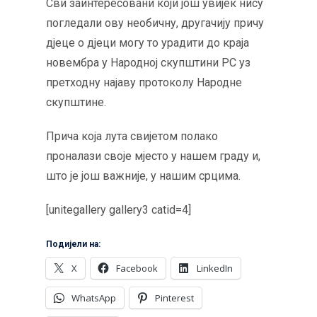
Сви заинтересовани који још увијек нису
погледали ову необичну, другачију причу
дјеце о дјеци могу то урадити до краја
новембра у Народној скупштини РС уз
претходну најаву протоколу Народне
скупштине.
Прича која лута свијетом полако
проналази своје мјесто у нашем граду и,
што је још важније, у нашим срцима.
[unitegallery gallery3 catid=4]
Подијели на:
X
Facebook
LinkedIn
WhatsApp
Pinterest