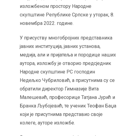
изложбеном простору Народне
скупштине Републике Српске у уторак, 8.
новембра 2022. године.
У присуству многобројних представника
јавних институција, јавних установа,
медија, али и пријатеља и породице наших
аутора, изложбу је отворио предсједник
Народне скупштине РС господин
Недељко Чубриловић, а присутнима су се
обратили директор Гимназије Вита
Малешевић, професорице Татјана Јурић и
Бранка Љубојевић, те ученик Теофан Баџа
који је присутнима представио своје
колеге, ауторе изложбе.