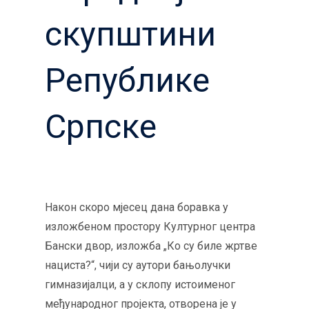
скупштини
Републике
Српске
Након скоро мјесец дана боравка у
изложбеном простору Културног центра
Бански двор, изложба „Ко су биле жртве
нациста?“, чији су аутори бањолучки
гимназијалци, а у склопу истоименог
међународног пројекта, отворена је у