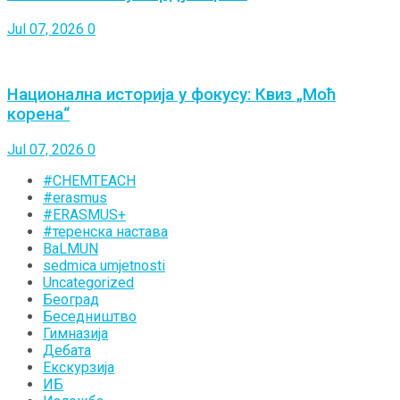
Jul 07, 2026
0
Национална историја у фокусу: Квиз „Моћ
корена“
Jul 07, 2026
0
#CHEMTEACH
#erasmus
#ERASMUS+
#теренска настава
BaLMUN
sedmica umjetnosti
Uncategorized
Београд
Беседништво
Гимназија
Дебата
Екскурзија
ИБ