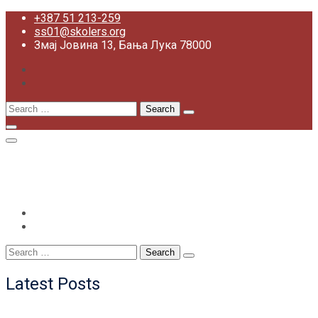
Skip
+387 51 213-259
to
ss01@skolers.org
content
Змај Јовина 13, Бања Лука 78000
Search
for:
+387 51 213-259
ss01@skolers.org
Змај Јовина 13, Бања Лука 78000
Search
for:
Latest Posts