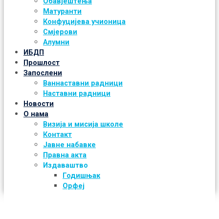
Обавјештења
Матуранти
Конфуцијева учионица
Смјерови
Алумни
ИБДП
Прошлост
Запослени
Ваннаставни радници
Наставни радници
Новости
О нама
Визија и мисија школе
Контакт
Јавне набавке
Правна акта
Издаваштво
Годишњак
Орфеј