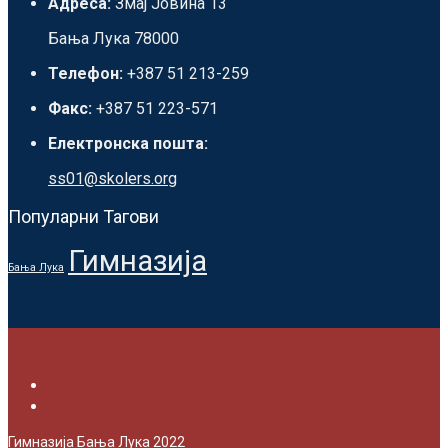
Адреса:
Змај Јовина 13
Бања Лука 78000
Телефон:
+387 51 213-259
Факс:
+387 51 223-571
Електронска пошта:
ss01@skolers.org
Популарни Тагови
Гимназија
Бања Лука
Гимназија Бања Лука 2022