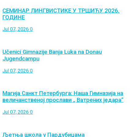
СЕМИНАР ЛИНГВИСТИКЕ У ТРШИЋУ 2026.
ГОДИНЕ
Jul 07, 2026
0
Učenici Gimnazije Banja Luka na Donau
Jugendcampu
Jul 07, 2026
0
Магија Санкт Петербурга: Наша Гимназија на
величанственој прослави „ Ватрених једара”
Jul 07, 2026
0
Љетња школа у Пардубицама