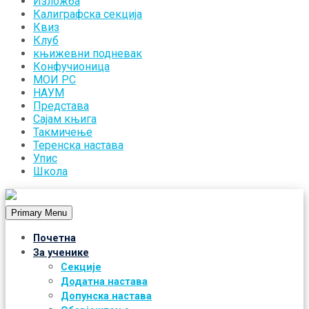
Изложба
Калиграфска секција
Квиз
Клуб
књижевни подневак
Конфучионица
МОИ РС
НАУМ
Представа
Сајам књига
Такмичење
Теренска настава
Упис
Школа
Primary Menu
Почетна
За ученике
Секције
Додатна настава
Допунска настава