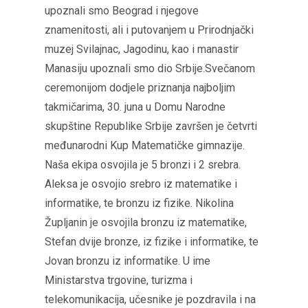
upoznali smo Beograd i njegove
znamenitosti, ali i putovanjem u Prirodnjački
muzej Svilajnac, Jagodinu, kao i manastir
Manasiju upoznali smo dio Srbije.Svečanom
ceremonijom dodjele priznanja najboljim
takmičarima, 30. juna u Domu Narodne
skupštine Republike Srbije završen je četvrti
međunarodni Kup Matematičke gimnazije.
Naša ekipa osvojila je 5 bronzi i 2 srebra.
Aleksa je osvojio srebro iz matematike i
informatike, te bronzu iz fizike. Nikolina
Župljanin je osvojila bronzu iz matematike,
Stefan dvije bronze, iz fizike i informatike, te
Jovan bronzu iz informatike. U ime
Ministarstva trgovine, turizma i
telekomunikacija, učesnike je pozdravila i na