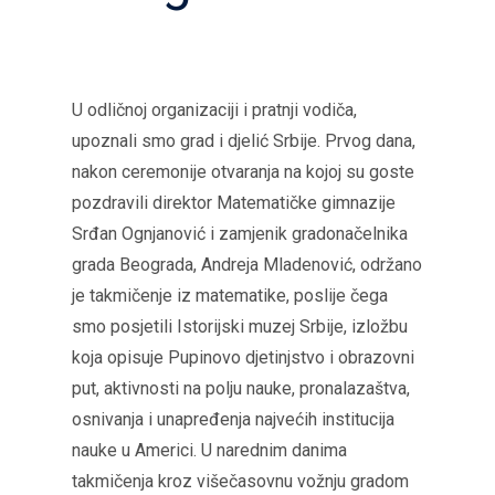
U odličnoj organizaciji i pratnji vodiča,
upoznali smo grad i djelić Srbije. Prvog dana,
nakon ceremonije otvaranja na kojoj su goste
pozdravili direktor Matematičke gimnazije
Srđan Ognjanović i zamjenik gradonačelnika
grada Beograda, Andreja Mladenović, održano
je takmičenje iz matematike, poslije čega
smo posjetili Istorijski muzej Srbije, izložbu
koja opisuje Pupinovo djetinjstvo i obrazovni
put, aktivnosti na polju nauke, pronalazaštva,
osnivanja i unapređenja najvećih institucija
nauke u Americi. U narednim danima
takmičenja kroz višečasovnu vožnju gradom