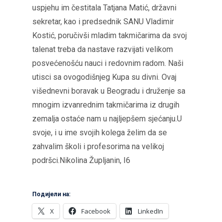
uspjehu im čestitala Tatjana Matić, državni
sekretar, kao i predsednik SANU Vladimir
Kostić, poručivši mladim takmičarima da svoj
talenat treba da nastave razvijati velikom
posvećenošću nauci i redovnim radom. Naši
utisci sa ovogodišnjeg Kupa su divni. Ovaj
višednevni boravak u Beogradu i druženje sa
mnogim izvanrednim takmičarima iz drugih
zemalja ostaće nam u najljepšem sjećanju.U
svoje, i u ime svojih kolega želim da se
zahvalim školi i profesorima na velikoj
podršci.Nikolina Župljanin, I6
Подијели на:
X
Facebook
LinkedIn