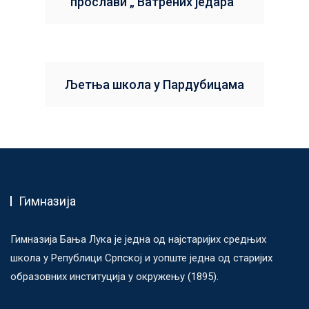
прослави „ Ватрених једара”
Љетња школа у Пардубицама
Гимназија
Гимназија Бања Лука је једна од најстаријих средњих
школа у Републици Српској и уопште једна од старијих
образовних институција у окружењу (1895).