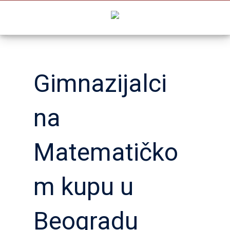
Skip
to
content
Gimnazijalci
na
Matematičko
m kupu u
Beogradu