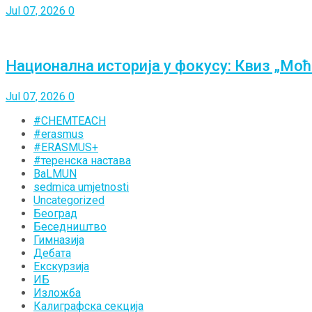
Jul 07, 2026
0
Национална историја у фокусу: Квиз „Моћ
Jul 07, 2026
0
#CHEMTEACH
#erasmus
#ERASMUS+
#теренска настава
BaLMUN
sedmica umjetnosti
Uncategorized
Београд
Беседништво
Гимназија
Дебата
Екскурзија
ИБ
Изложба
Калиграфска секција