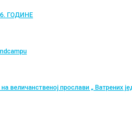
6. ГОДИНЕ
gendcampu
 на величанственој прослави „ Ватрених је