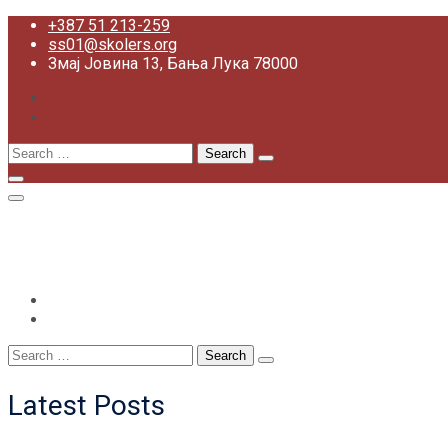
Skip
+387 51 213-259
to
ss01@skolers.org
content
Змај Јовина 13, Бања Лука 78000
Search
for:
+387 51 213-259
ss01@skolers.org
Змај Јовина 13, Бања Лука 78000
Search
for:
Latest Posts