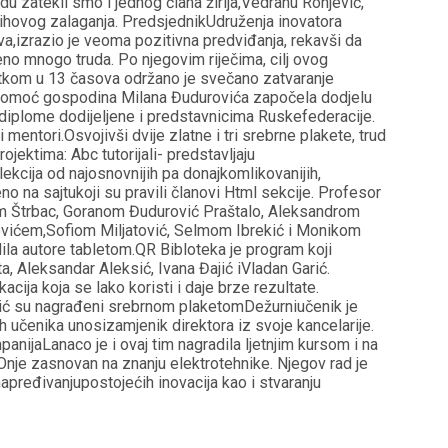
u zatekli smo i jednog člana žirija,Vedranu Ronjević,
jihovog zalaganja. PredsjednikUdruženja inovatora
iva,izrazio je veoma pozitivna predviđanja, rekavši da
no mnogo truda. Po njegovim riječima, cilj ovog
etkom u 13 časova održano je svečano zatvaranje
z pomoć gospodina Milana Đudurovića započela dodjelu
i diplome dodijeljene i predstavnicima Ruskefederacije.
mentori.Osvojivši dvije zlatne i tri srebrne plakete, trud
ojektima: Abc tutorijali- predstavljaju
ekcija od najosnovnijih pa donajkomlikovanijih,
o na sajtukoji su pravili članovi Html sekcije. Profesor
lom Štrbac, Goranom Đudurović Praštalo, Aleksandrom
ćem,Sofiom Miljatović, Selmom Ibrekić i Monikom
dila autore tabletom.QR Bibloteka je program koji
a, Aleksandar Aleksić, Ivana Đajić iVladan Garić.
ija koja se lako koristi i daje brze rezultate.
ković su nagrađeni srebrnom plaketomDežurniučenik je
h učenika unosizamjenik direktora iz svoje kancelarije.
nijaLanaco je i ovaj tim nagradila ljetnjim kursom i na
 Onje zasnovan na znanju elektrotehnike. Njegov rad je
ređivanjupostojećih inovacija kao i stvaranju