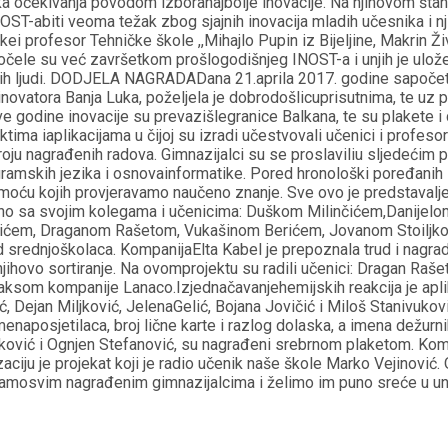
oka očekivanja povodom izboranajbolje inovacije. Na njihovom štand
NOST-abiti veoma težak zbog sjajnih inovacija mladih učesnika i n
ei profesor Tehničke škole ,,Mihajlo Pupin iz Bijeljine, Makrin Ž
očele su već završetkom prošlogodišnjeg INOST-a i unjih je ulože
mladih ljudi. DODJELA NAGRADADana 21.aprila 2017. godine sapoč
inovatora Banja Luka, poželjela je dobrodošlicuprisutnima, te u
ve godine inovacije su prevazišlegranice Balkana, te su plakete 
ma iaplikacijama u čijoj su izradi učestvovali učenici i profesori 
oju nagrađenih radova. Gimnazijalci su se proslaviliu sljedećim pr
ramskih jezika i osnovainformatike. Pored hronološki poređanih l
moću kojih provjeravamo naučeno znanje. Sve ovo je predstavaljen
jedno sa svojim kolegama i učenicima: Duškom Milinčićem,Danije
em, Draganom Rašetom, Vukašinom Berićem, Jovanom Stoiljkovi
rad srednjoškolaca. KompanijaElta Kabel je prepoznala trud i nagra
njihovo sortiranje. Na ovomprojektu su radili učenici: Dragan Rašet
som kompanije Lanaco.Izjednačavanjehemijskih reakcija je aplikac
ić, Dejan Miljković, JelenaGelić, Bojana Jovičić i Miloš Stanivu
enaposjetilaca, broj lične karte i razlog dolaska, a imena dežurni
jković i Ognjen Stefanović, su nagrađeni srebrnom plaketom. Kompa
ciju je projekat koji je radio učenik naše škole Marko Vejinović.
mosvim nagrađenim gimnazijalcima i želimo im puno sreće u unap