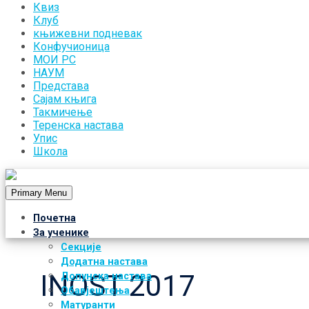
Квиз
Клуб
књижевни подневак
Конфучионица
МОИ РС
НАУМ
Представа
Сајам књига
Такмичење
Теренска настава
Упис
Школа
Primary Menu
Почетна
За ученике
Секције
Додатна настава
INOST 2017
Допунска настава
Обавјештења
Матуранти