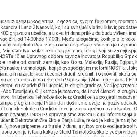
z banjalučkog vrtića ,,Zvjezdica, svojim folklornim, recitators
sandra i Lane Živanović, koji su svirajući violinu iklavir, predstav
0 prijava za učešće, a u ova tri dana,priliku da budu viđeni, imal
njivao žiri, od 14:00hdo 17:00h. Među izlagačima, kojih je bilo kak
slovnih subjekata.Realizacija ovog događaja ostvarena je uz pomoć
na, Ministarstvo nauke itehnologijei mnogi drugi, koji su za najus
 INOSTa i član Upravnog odbora saveza inovatora Republike Srpske
i neke od stranih zemalja, kao što su:Malezija, Rusija, Egipat, K
tva nauke i tehnologije, koji je ovogodišnjim motomINOST-a: ,,Iska
jam, gimnazijalci kao i učenici drugih srednjih i osnovnih škola su
jalci su se predstavili sa rekordnih 9aplikacija i Abc Tutorija
 kampu su sepridružili i učenici iz drugih gradova. Već jepoznato
 (Abc Tutorijale). Cilj kampa je,naravno, da i novi članovi iz drug
ustvo, tri učenika Tehničke škole iz Gradiške su posjetili našadv
ikampa programiranja Pitam da i došli smo ovdje na poziv edukato
red Tehničke škole u Gradišci i ovo je za nas jedno novoiskust
n otvaranja INOST-a,sproveli smo anketu u cilju informisanja o 
čenikElektrotehničke škole Banja Luka, rekao je kako je za njih
. Njihove pripreme su trajale 7 dana, a njihov proizvod jestesoftv
a ponosom je istakla kako je štand Tehnološkeškole već prvi dan 