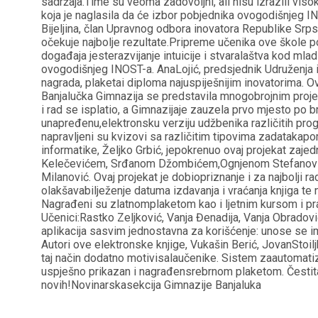
sadržaja.Time su veoma zadovoljni, ali nisu izrazili vis
koja je naglasila da će izbor pobjednika ovogodišnjeg I
Bijeljina, član Upravnog odbora inovatora Republike Srpsk
očekuje najbolje rezultate.Pripreme učenika ove škole p
događaja jesterazvijanje intuicije i stvaralaštva kod 
ovogodišnjeg INOST-a. AnaLojić, predsjednik Udruženja 
nagrada, plaketai diploma najuspiješnijim inovatorima. O
Banjalučka Gimnazija se predstavila mnogobrojnim projekti
i rad se isplatio, a Gimnazijaje zauzela prvo mjesto po br
unapređenu,elektronsku verziju udžbenika različitih prog
napravljeni su kvizovi sa različitim tipovima zadatakapo
informatike, Željko Grbić, jepokrenuo ovaj projekat za
Kelečevićem, Srđanom Džombićem,Ognjenom Stefanović
Milanović. Ovaj projekat je dobiopriznanje i za najbolji 
olakšavabilježenje datuma izdavanja i vraćanja knjiga te 
Nagrađeni su zlatnomplaketom kao i ljetnim kursom i prak
Učenici:Rastko Zeljković, Vanja Đenadija, Vanja Obradov
aplikacija sasvim jednostavna za korišćenje: unose se im
Autori ove elektronske knjige, Vukašin Berić, JovanStoil
taj način dodatno motivisalaučenike. Sistem zaautomatiza
uspješno prikazan i nagrađensrebrnom plaketom. Čestita
novih!Novinarskasekcija Gimnazije Banjaluka