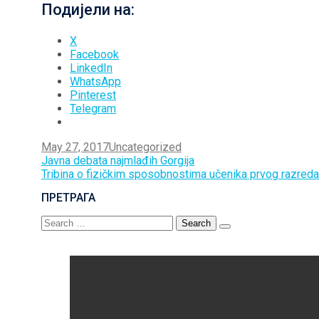
Подијели на:
X
Facebook
LinkedIn
WhatsApp
Pinterest
Telegram
May 27, 2017
Uncategorized
Post
Javna debata najmlađih Gorgija
Tribina o fizičkim sposobnostima učenika prvog razreda
navigation
ПРЕТРАГА
Search
for: