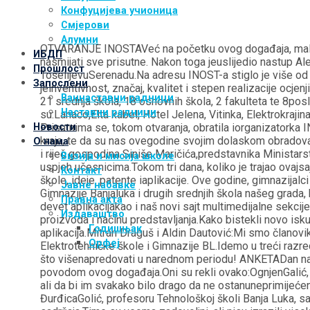
Конфуцијева учионица
Смјерови
Алумни
OTVARANJE INOSTAVeć na početku ovog događaja, mališanii
ИБДП
nasmijati sve prisutne. Nakon toga jeuslijedio nastup Alek
Прошлост
TošelijevuSerenadu.Na adresu INOST-a stiglo je više od 40
Запослени
jeinventivnost, značaj, kvalitet i stepen realizacije ocje
Ваннаставни радници
21 srednja škola, 18 osnovnih škola, 2 fakulteta te 8po
Наставни радници
su:Lanaco,Elta kabel, Hotel Jelena, Vitinka, Elektrokraji
Prisutnima se, tokom otvaranja, obratila iorganizatorka
Новости
kraja, te da su nas ovegodine svojim dolaskom obradovale 
О нама
i riječ gospodina Siniše Maričića,predstavnika Ministars
Визија и мисија школе
uspjeh učesnicima.Tokom tri dana, koliko je trajao ovajsa
Контакт
škole, ideje, patente iaplikacije. Ove godine, gimnazi
Јавне набавке
Gimnazije Banjaluka i drugih srednjih škola našeg grada,
Правна акта
devet aplikacijakao i naš novi sajt multimedijalne sekcije
Издаваштво
proizvoda i načinu predstavljanja.Kako bistekli novo isk
Годишњак
aplikacija.Mitran Draguš i Aldin Dautović:Mi smo članov
Орфеј
Elektrotehničke škole i Gimnazije BL.Idemo u treći raz
što višenapredovati u narednom periodu! ANKETADan nako
povodom ovog događaja.Oni su rekli ovako:OgnjenGalić, u
ali da bi im svakako bilo drago da ne ostanuneprimijećeni
ĐurđicaGolić, profesoru Tehnološkoj školi Banja Luka, s