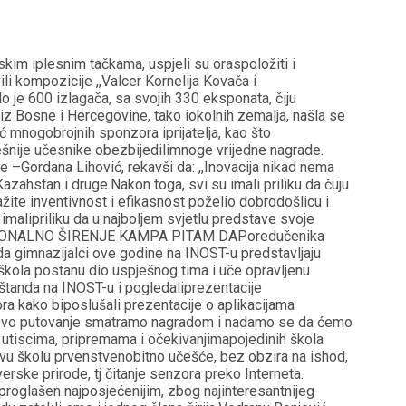
kim iplesnim tačkama, uspjeli su oraspoložiti i
ili kompozicije ,,Valcer Kornelija Kovača i
o je 600 izlagača, sa svojih 330 eksponata, čiju
o iz Bosne i Hercegovine, tako iokolnih zemalja, našla se
 mnogobrojnih sponzora iprijatelja, kao što
pješnije učesnike obezbijedilimnoge vrijedne nagrade.
 –Gordana Lihović, rekavši da: ,,Inovacija nikad nema
azahstan i druge.Nakon toga, svi su imali priliku da čuju
žite inventivnost i efikasnost poželio dobrodošlicu i
 imalipriliku da u najboljem svjetlu predstave svoje
lima.REGIONALNO ŠIRENJE KAMPA PITAM DAPoredučenika
 da gimnazijalci ove godine na INOST-u predstavljaju
ih škola postanu dio uspješnog tima i uče opravljenu
a štanda na INOST-u i pogledaliprezentacije
ra kako biposlušali prezentacije o aplikacijama
vo. Ovo putovanje smatramo nagradom i nadamo se da ćemo
utiscima, pripremama i očekivanjimapojedinih škola
ovu školu prvenstvenobitno učešće, bez obzira na ishod,
erske prirode, tj čitanje senzora preko Interneta.
proglašen najposjećenijim, zbog najinteresantnijeg