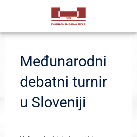
Skip
to
content
Međunarodni
debatni turnir
u Sloveniji