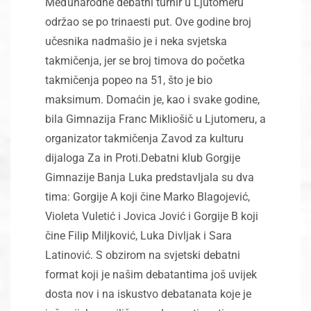
Međunarodne debatni turnir u Ljutomeru
održao se po trinaesti put. Ove godine broj
učesnika nadmašio je i neka svjetska
takmičenja, jer se broj timova do početka
takmičenja popeo na 51, što je bio
maksimum. Domaćin je, kao i svake godine,
bila Gimnazija Franc Mikliošič u Ljutomeru, a
organizator takmičenja Zavod za kulturu
dijaloga Za in Proti.Debatni klub Gorgije
Gimnazije Banja Luka predstavljala su dva
tima: Gorgije A koji čine Marko Blagojević,
Violeta Vuletić i Jovica Jović i Gorgije B koji
čine Filip Miljković, Luka Divljak i Sara
Latinović. S obzirom na svjetski debatni
format koji je našim debatantima još uvijek
dosta nov i na iskustvo debatanata koje je