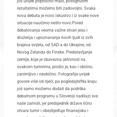
još uvijek poprilično malo, postignutim
rezultatima možemo biti zadovoljni. Svaka
nova debata je novo iskustvo i iz svake nove
situacije naučimo nešto novo.Pored
debatovanja veoma važne stvari jesu i
druženja i upoznavanja novih ljudi iz svih
krajeva svijeta, od SAD-a do Ukrajine, od
Novog Zelanda do Finske. Predstavljanje
zemlje, koje je obavezna aktivnost na
ovakvim turnirima, prošlo je, kao i obično,
zanimljivo i neobično. Fotografije uvijek
govore više od riječi, pa pogledajte!Na kraju
još samo možemo dodati da podrška
debatnom programu u Sloveniji nadilazi sve
naše zamisli, jer predsjednik države lično
otvara turnir i obezbjeđuje finansijsku i