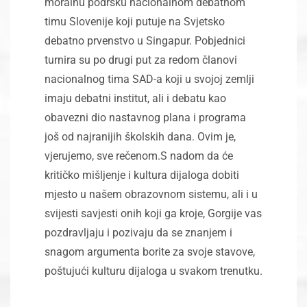
moralnu podršku nacionalnom debatnom
timu Slovenije koji putuje na Svjetsko
debatno prvenstvo u Singapur. Pobjednici
turnira su po drugi put za redom članovi
nacionalnog tima SAD-a koji u svojoj zemlji
imaju debatni institut, ali i debatu kao
obavezni dio nastavnog plana i programa
još od najranijih školskih dana. Ovim je,
vjerujemo, sve rečenom.S nadom da će
kritičko mišljenje i kultura dijaloga dobiti
mjesto u našem obrazovnom sistemu, ali i u
svijesti savjesti onih koji ga kroje, Gorgije vas
pozdravljaju i pozivaju da se znanjem i
snagom argumenta borite za svoje stavove,
poštujući kulturu dijaloga u svakom trenutku.