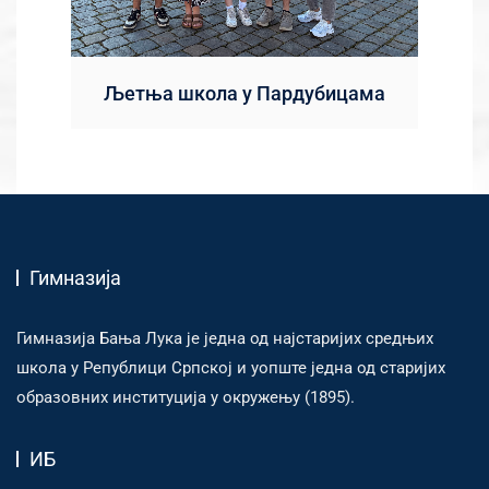
Љетња школа у Пардубицама
Гимназија
Гимназија Бања Лука је једна од најстаријих средњих
школа у Републици Српској и уопште једна од старијих
образовних институција у окружењу (1895).
ИБ