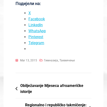
Подијели на:
X
Facebook
LinkedIn
WhatsApp
Pinterest
Telegram
Mar 13, 2015
Гимназија
,
Такмичење
Post
Obilježavanje Mjeseca afroameričke
istorije
navigation
Regionalno i republičko takmičenje: