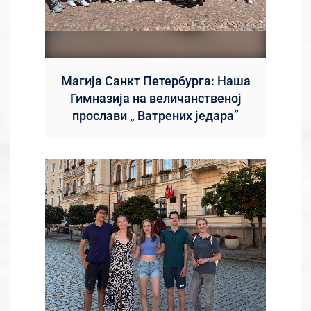
Магија Санкт Петербурга: Наша
Гимназија на величанственој
прослави „ Ватрених једара”