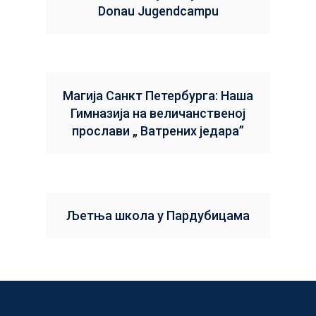
Donau Jugendcampu
Магија Санкт Петербурга: Наша
Гимназија на величанственој
прослави „ Ватрених једара”
Љетња школа у Пардубицама