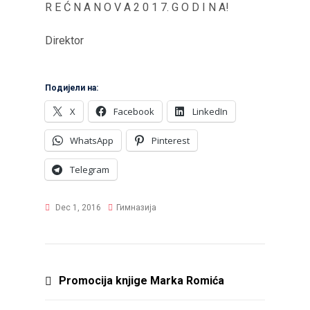
R E Ć N A N O V A 2 0 1 7. G O D I N A!
Direktor
Подијели на:
X
Facebook
LinkedIn
WhatsApp
Pinterest
Telegram
Dec 1, 2016
Гимназија
Post
Promocija knjige Marka Romića
navigation