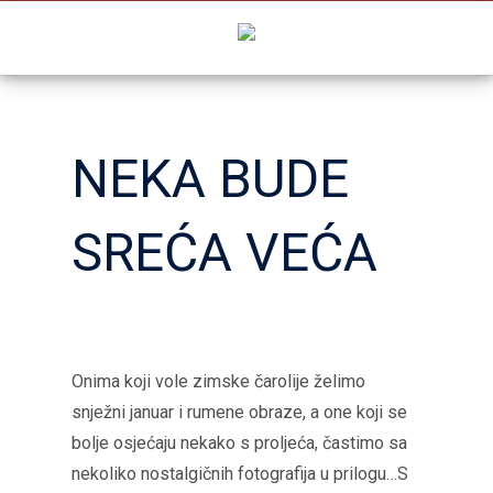
Skip
to
content
NEKA BUDE
SREĆA VEĆA
Onima koji vole zimske čarolije želimo
snježni januar i rumene obraze, a one koji se
bolje osjećaju nekako s proljeća, častimo sa
nekoliko nostalgičnih fotografija u prilogu…S