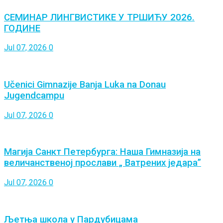
СЕМИНАР ЛИНГВИСТИКЕ У ТРШИЋУ 2026.
ГОДИНЕ
Jul 07, 2026
0
Učenici Gimnazije Banja Luka na Donau
Jugendcampu
Jul 07, 2026
0
Магија Санкт Петербурга: Наша Гимназија на
величанственој прослави „ Ватрених једара”
Jul 07, 2026
0
Љетња школа у Пардубицама