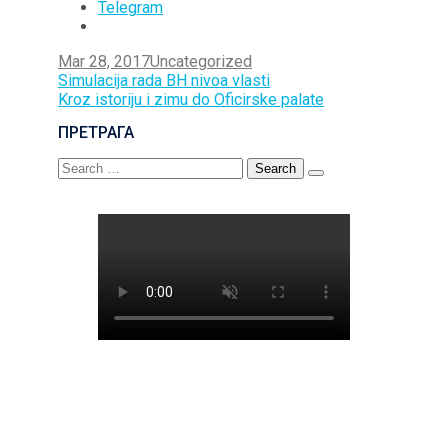
Telegram
Mar 28, 2017
Uncategorized
Post
Simulacija rada BH nivoa vlasti
Kroz istoriju i zimu do Oficirske palate
navigation
ПРЕТРАГА
Search
for: