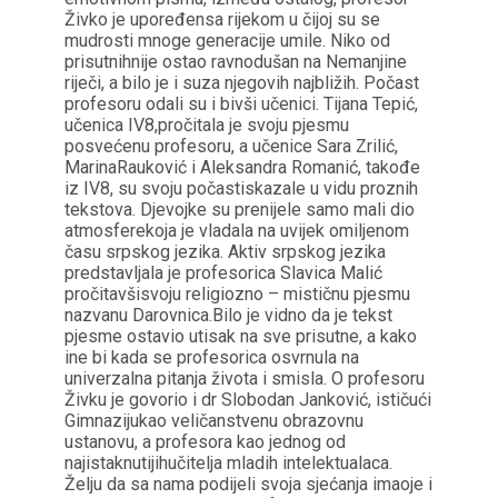
Živko je upoređensa rijekom u čijoj su se
mudrosti mnoge generacije umile. Niko od
prisutnihnije ostao ravnodušan na Nemanjine
riječi, a bilo je i suza njegovih najbližih. Počast
profesoru odali su i bivši učenici. Tijana Tepić,
učenica IV8,pročitala je svoju pjesmu
posvećenu profesoru, a učenice Sara Zrilić,
MarinaRauković i Aleksandra Romanić, takođe
iz IV8, su svoju počastiskazale u vidu proznih
tekstova. Djevojke su prenijele samo mali dio
atmosferekoja je vladala na uvijek omiljenom
času srpskog jezika. Aktiv srpskog jezika
predstavljala je profesorica Slavica Malić
pročitavšisvoju religiozno – mističnu pjesmu
nazvanu Darovnica.Bilo je vidno da je tekst
pjesme ostavio utisak na sve prisutne, a kako
ine bi kada se profesorica osvrnula na
univerzalna pitanja života i smisla. O profesoru
Živku je govorio i dr Slobodan Janković, ističući
Gimnazijukao veličanstvenu obrazovnu
ustanovu, a profesora kao jednog od
najistaknutijihučitelja mladih intelektualaca.
Želju da sa nama podijeli svoja sjećanja imaoje i