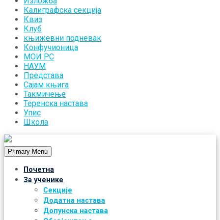
Изложба
Калиграфска секција
Квиз
Клуб
књижевни подневак
Конфучионица
МОИ РС
НАУМ
Представа
Сајам књига
Такмичење
Теренска настава
Упис
Школа
Primary Menu
Почетна
За ученике
Секције
Додатна настава
Допунска настава