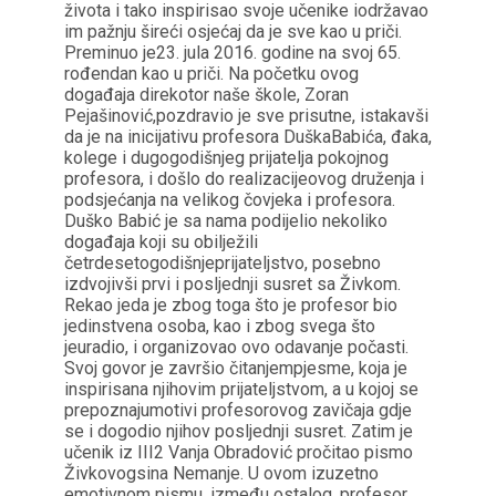
života i tako inspirisao svoje učenike iodržavao
im pažnju šireći osjećaj da je sve kao u priči.
Preminuo je23. jula 2016. godine na svoj 65.
rođendan kao u priči. Na početku ovog
događaja direkotor naše škole, Zoran
Pejašinović,pozdravio je sve prisutne, istakavši
da je na inicijativu profesora DuškaBabića, đaka,
kolege i dugogodišnjeg prijatelja pokojnog
profesora, i došlo do realizacijeovog druženja i
podsjećanja na velikog čovjeka i profesora.
Duško Babić je sa nama podijelio nekoliko
događaja koji su obilježili
četrdesetogodišnjeprijateljstvo, posebno
izdvojivši prvi i posljednji susret sa Živkom.
Rekao jeda je zbog toga što je profesor bio
jedinstvena osoba, kao i zbog svega što
jeuradio, i organizovao ovo odavanje počasti.
Svoj govor je završio čitanjempjesme, koja je
inspirisana njihovim prijateljstvom, a u kojoj se
prepoznajumotivi profesorovog zavičaja gdje
se i dogodio njihov posljednji susret. Zatim je
učenik iz III2 Vanja Obradović pročitao pismo
Živkovogsina Nemanje. U ovom izuzetno
emotivnom pismu, između ostalog, profesor