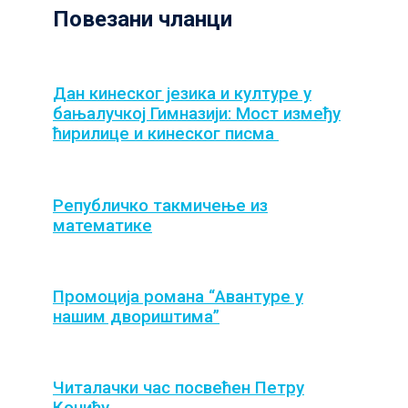
Повезани чланци
Дан кинеског језика и културе у
бањалучкој Гимназији: Мост између
ћирилице и кинеског писма
Републичко такмичење из
математике
Промоција романа “Авантуре у
нашим двориштима”
Читалачки час посвећен Петру