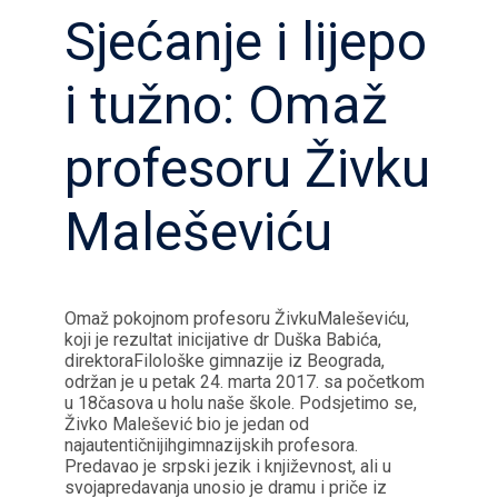
Sjećanje i lijepo
i tužno: Omaž
profesoru Živku
Maleševiću
Omaž pokojnom profesoru ŽivkuMaleševiću,
koji je rezultat inicijative dr Duška Babića,
direktoraFilološke gimnazije iz Beograda,
održan je u petak 24. marta 2017. sa početkom
u 18časova u holu naše škole. Podsjetimo se,
Živko Malešević bio je jedan od
najautentičnijihgimnazijskih profesora.
Predavao je srpski jezik i književnost, ali u
svojapredavanja unosio je dramu i priče iz