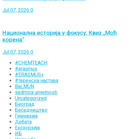
Jul 07, 2026
0
Национална историја у фокусу: Квиз „Моћ
корена“
Jul 07, 2026
0
#CHEMTEACH
#erasmus
#ERASMUS+
#теренска настава
BaLMUN
sedmica umjetnosti
Uncategorized
Београд
Беседништво
Гимназија
Дебата
Екскурзија
ИБ