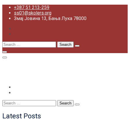
Skip
+387 51 213-259
to
ss01@skolers.org
content
Змај Јовина 13, Бања Лука 78000
Search
for:
+387 51 213-259
ss01@skolers.org
Змај Јовина 13, Бања Лука 78000
Search
for:
Latest Posts