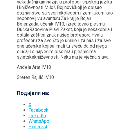
nekadašnji gimnazijski profesor srpskog jezika
i književnosti Miloš Bojinovićkoji je opisao
poznanstvo sa svojimkolegom i zemljakom kao
neponovljivu avanturu.Za kraj je Bojan
Belenzada, učenik IV10, izrecitovao pjesmu
DuškaRadovića Plavi Žaket, koja je nekakobila i
ostala zaštitni znak našeg profesora.Hvala
profesoru za sve što je učinio i za nas i za sve
one učenike kojisu imali tu sreću da od njega
slušaju o najvećim piscima i pjesnicima
svjetskeknjiževnosti. Neka mu je vječna slava.
Anđela Arar IV10
Sreten Rajilić IV10
Подијели на:
X
Facebook
LinkedIn
WhatsApp
Pinterest