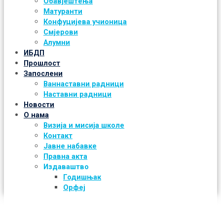
Обавјештења
Матуранти
Конфуцијева учионица
Смјерови
Алумни
ИБДП
Прошлост
Запослени
Ваннаставни радници
Наставни радници
Новости
О нама
Визија и мисија школе
Контакт
Јавне набавке
Правна акта
Издаваштво
Годишњак
Орфеј